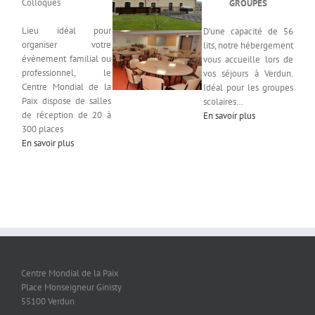
Colloques
GROUPES
Lieu idéal pour
D’une capacité de 56
organiser votre
lits, notre hébergement
évènement familial ou
vous accueille lors de
professionnel, le
vos séjours à Verdun.
Centre Mondial de la
Idéal pour les groupes
Paix dispose de salles
scolaires…
de réception de 20 à
En savoir plus
300 places
En savoir plus
Centre Mondial de la Paix
Place Monseigneur Ginisty
55100 Verdun