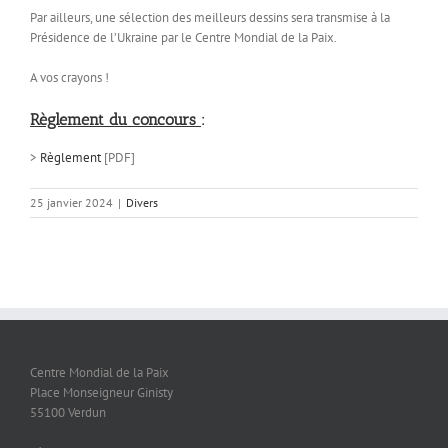
Par ailleurs, une sélection des meilleurs dessins sera transmise à la
Présidence de l’Ukraine par le Centre Mondial de la Paix.
A vos crayons !
Règlement du concours
:
>
Règlement
[PDF]
25 janvier 2024
|
Divers
Centre Mondial de la Paix
Place Monseigneur Ginisty
55100 Verdun