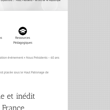
Expositions
Nous, Présidents – 60 ans de Ve République
os
Ressources
Pédagogiques
position événement « Nous Présidents – 60 ans
est placée sous le Haut Patronage de
e et inédit
 France