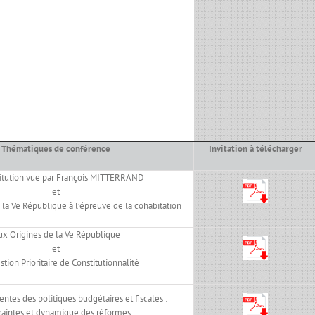
Thématiques de conférence
Invitation à télécharger
titution vue par François MITTERRAND
et
 la Ve République à l’épreuve de la cohabitation
x Origines de la Ve République
et
tion Prioritaire de Constitutionnalité
entes des politiques budgétaires et fiscales :
raintes et dynamique des réformes