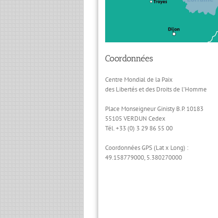
Coordonnées
Centre Mondial de la Paix
des Libertés et des Droits de l’Homme
Place Monseigneur Ginisty B.P. 10183
55105 VERDUN Cedex
Tél. +33 (0) 3 29 86 55 00
Coordonnées GPS (Lat x Long) :
49.158779000, 5.380270000