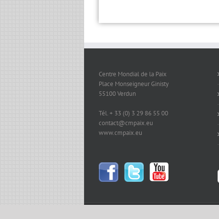
Centre Mondial de la Paix
Place Monseigneur Ginisty
55100 Verdun
Tél. + 33 (0) 3 29 86 55 00
contact@cmpaix.eu
www.cmpaix.eu
Copyright 2024 Centre Mondial de la Paix | Tous 