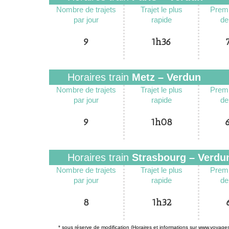
Nombre de trajets
Trajet le plus
Premi
par jour
rapide
de
9
1h36
Horaires train
Metz – Verdun
Nombre de trajets
Trajet le plus
Premi
par jour
rapide
de
9
1h08
Horaires train
Strasbourg – Verdu
Nombre de trajets
Trajet le plus
Premi
par jour
rapide
de
8
1h32
* sous réserve de modification (Horaires et informations sur www.voyage