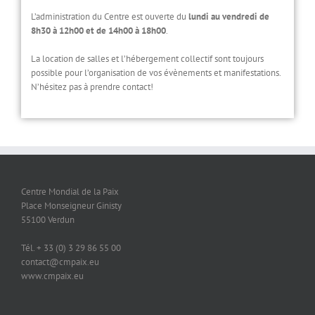
L’administration du Centre est ouverte du
lundi au vendredi de
8h30 à 12h00 et de 14h00 à 18h00
.
La location de salles et l’hébergement collectif sont toujours
possible pour l’organisation de vos évènements et manifestations.
N’hésitez pas à prendre contact!
Centre Mondial de la Paix
Place Monseigneur Ginisty
55100 Verdun
Tél. + 33 (0) 3 29 86 55 00
contact@cmpaix.eu
www.cmpaix.eu