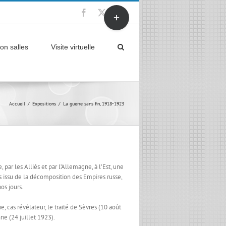
Bascule
Facebook
X
YouTube
de
la
zone
on salles
Visite virtuelle
de
la
barre
coulissante
Accueil
Expositions
La guerre sans fin, 1918-1923
par les Alliés et par l’Allemagne, à l’Est, une
ys issu de la décomposition des Empires russe,
os jours.
 cas révélateur, le traité de Sèvres (10 août
ne (24 juillet 1923).