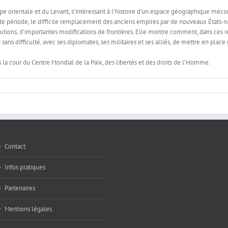
e orientale et du Levant, s’intéressant à l’histoire d’un espace géographique mécon
tte période, le difficile remplacement des anciens empires par de nouveaux États-
olutions, d’importantes modifications de frontières. Elle montre comment, dans ces r
sans difficulté, avec ses diplomates, ses militaires et ses alliés, de mettre en plac
s la cour du Centre Mondial de la Paix, des libertés et des droits de l’Homme.
Contact
Infos pratiques
Partenaires
Mentions légales