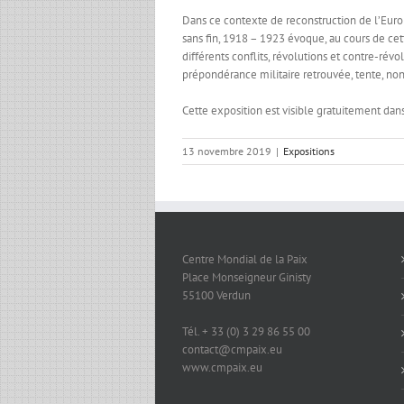
Dans ce contexte de reconstruction de l’Europ
sans fin, 1918 – 1923 évoque, au cours de ce
différents conflits, révolutions et contre-rév
prépondérance militaire retrouvée, tente, non 
Cette exposition est visible gratuitement dan
13 novembre 2019
|
Expositions
Centre Mondial de la Paix
Place Monseigneur Ginisty
55100 Verdun
Tél. + 33 (0) 3 29 86 55 00
contact@cmpaix.eu
www.cmpaix.eu