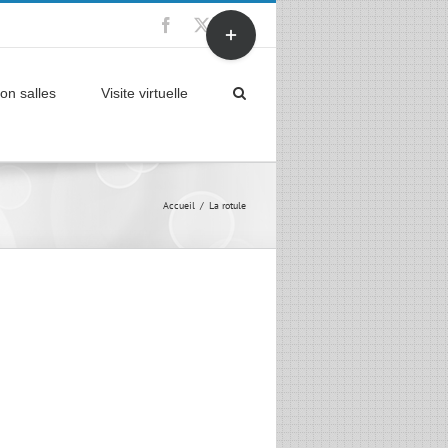
Bascule
Facebook
X
YouTube
de
la
zone
on salles
Visite virtuelle
de
la
barre
coulissante
Accueil
La rotule