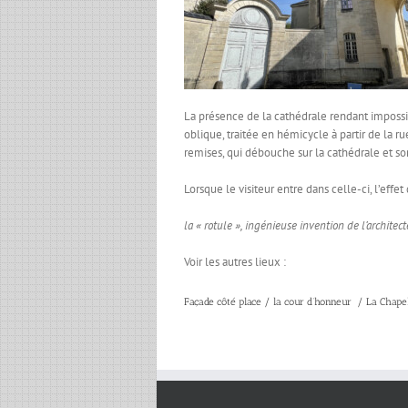
La présence de la cathédrale rendant impossi
oblique, traitée en hémicycle à partir de la 
remises, qui débouche sur la cathédrale et son 
Lorsque le visiteur entre dans celle-ci, l’eff
la « rotule », ingénieuse invention de l’architec
Voir les autres lieux :
Façade côté place
/
la cour d’honneur
/
La Chapel