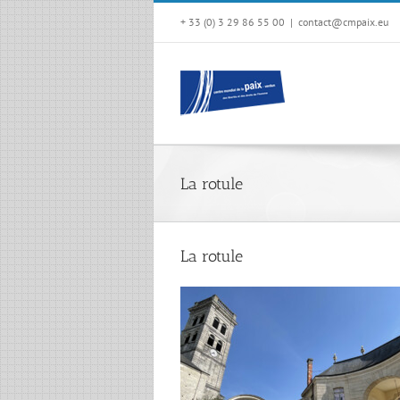
Passer
+ 33 (0) 3 29 86 55 00
|
contact@cmpaix.eu
au
contenu
La rotule
La rotule