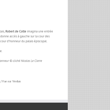
ais,
Robert de Cotte
imagina une entrée
 donne accès à gauche sur la cour des
a cour d’honneur du palais épiscopal.
e.
’honneur
© cliché Nicolas Le Clerre
/
Vue sur Verdun