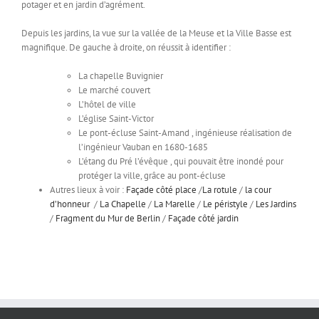
potager et en jardin d’agrément.
Depuis les jardins, la vue sur la vallée de la Meuse et la Ville Basse est
magnifique. De gauche à droite, on réussit à identifier :
La chapelle Buvignier
Le marché couvert
L’hôtel de ville
L’église Saint-Victor
Le pont-écluse Saint-Amand , ingénieuse réalisation de
l’ingénieur Vauban en 1680-1685
L’étang du Pré l’évêque , qui pouvait être inondé pour
protéger la ville, grâce au pont-écluse
Autres lieux à voir :
Façade côté place
/
La rotule
/
la cour
d’honneur
/
La Chapelle
/
La Marelle
/
Le péristyle
/
Les Jardins
/
Fragment du Mur de Berlin
/
Façade côté jardin